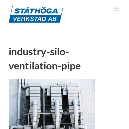
Fortsätt
till
innehållet
industry-silo-
ventilation-pipe