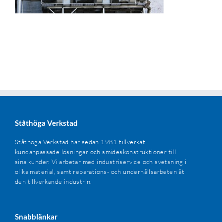
Ståthöga Verkstad
Ståthöga Verkstad har sedan 1981 tillverkat
kundanpassade lösningar och smideskonstruktioner till
sina kunder. Vi arbetar med industriservice och svetsning i
olika material, samt reparations- och underhållsarbeten åt
den tillverkande industrin.
Snabblänkar