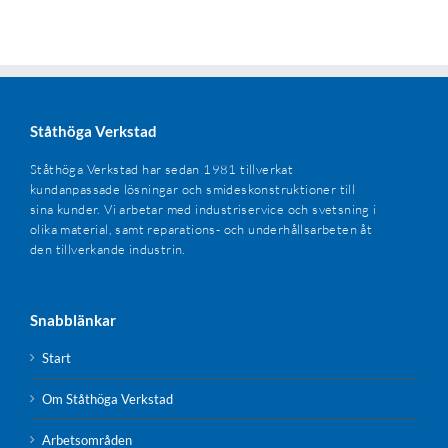
Ståthöga Verkstad
Ståthöga Verkstad har sedan 1981 tillverkat
kundanpassade lösningar och smideskonstruktioner till
sina kunder. Vi arbetar med industriservice och svetsning i
olika material, samt reparations- och underhållsarbeten åt
den tillverkande industrin.
Snabblänkar
Start
Om Ståthöga Verkstad
Arbetsområden