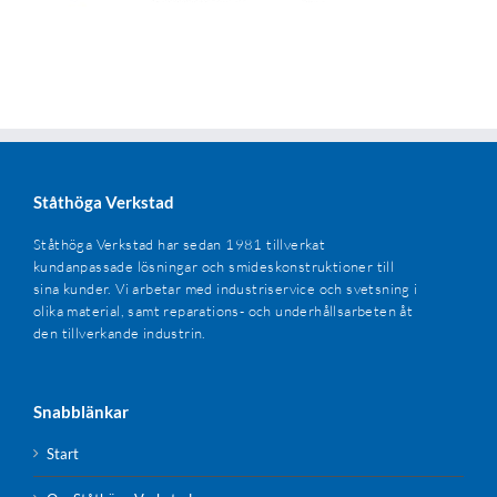
Ståthöga Verkstad
Ståthöga Verkstad har sedan 1981 tillverkat
kundanpassade lösningar och smideskonstruktioner till
sina kunder. Vi arbetar med industriservice och svetsning i
olika material, samt reparations- och underhållsarbeten åt
den tillverkande industrin.
Snabblänkar
Start