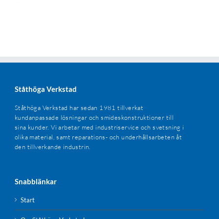
Ståthöga Verkstad
Ståthöga Verkstad har sedan 1981 tillverkat
kundanpassade lösningar och smideskonstruktioner till
sina kunder. Vi arbetar med industriservice och svetsning i
olika material, samt reparations- och underhållsarbeten åt
den tillverkande industrin.
Snabblänkar
Start